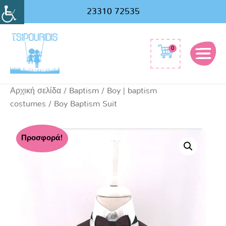
Αναζήτηση
23310 72535
για:
0
Αρχική σελίδα
/
Baptism
/
Boy | baptism
costumes
/ Boy Baptism Suit
Boy
Προσφορά!
Baptism
Suit
ποσότητα