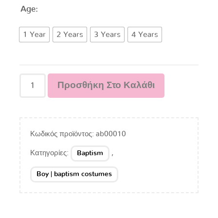
Age:
1 Year
2 Years
3 Years
4 Years
Προσθήκη Στο Καλάθι
Κωδικός προϊόντος:
ab00010
Κατηγορίες:
,
Baptism
Boy | baptism costumes