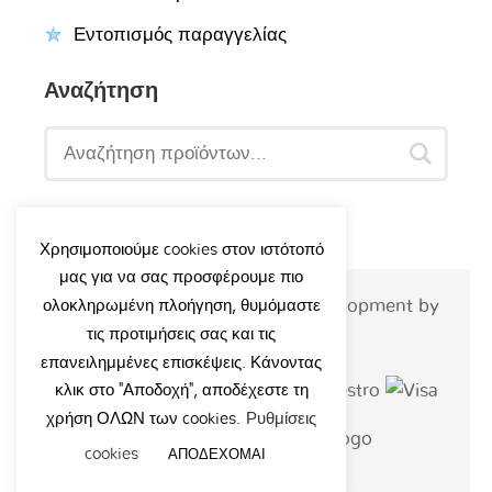
Εντοπισμός παραγγελίας
Αναζήτηση
Χρησιμοποιούμε cookies στον ιστότοπό
μας για να σας προσφέρουμε πιο
© 2026 - Tsipouridiskids.gr | Development by
ολοκληρωμένη πλοήγηση, θυμόμαστε
τις προτιμήσεις σας και τις
siteart.gr
επανειλημμένες επισκέψεις. Κάνοντας
κλικ στο "Αποδοχή", αποδέχεστε τη
χρήση ΟΛΩΝ των cookies.
Ρυθμίσεις
cookies
ΑΠΟΔΕΧΟΜΑΙ