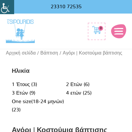
Αναζήτηση
23310 72535
για:
0
Αρχική σελίδα
/
Βάπτιση
/ Αγόρι | Κοστούμια βάπτισης
Ηλικία
1 Έτους
(3)
2 Ετών
(6)
3 Ετών
(9)
4 ετών
(25)
One size(18-24 μηνών)
(23)
Αγόρι | Κοστούμια βάπτισης