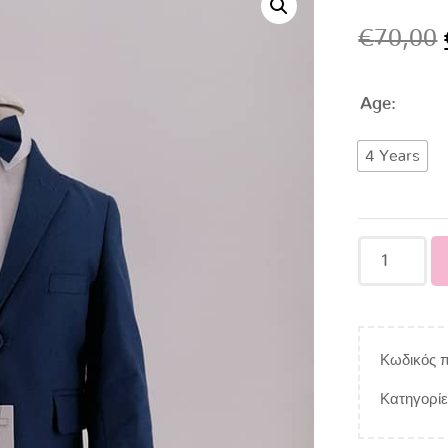
€
70,00
Age:
4 Years
Κωδικός π
Κατηγορί