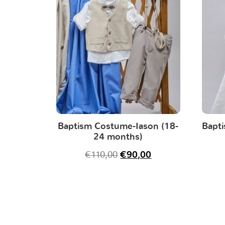
Baptism Costume-Iason (18-
Bapti
24 months)
€
110,00
€
90,00