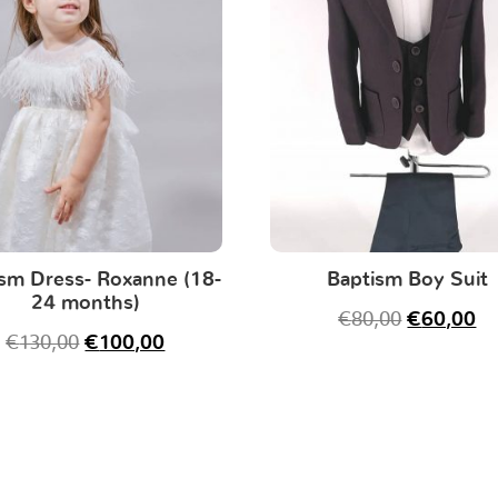
sm Dress- Roxanne (18-
Baptism Boy Suit
24 months)
€
80,00
€
60,00
€
130,00
€
100,00