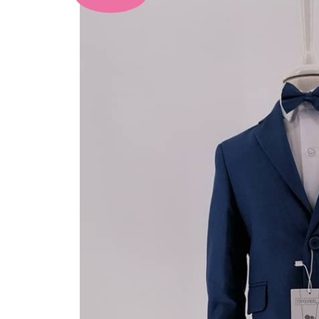
Baptism
Suit
ποσότητα