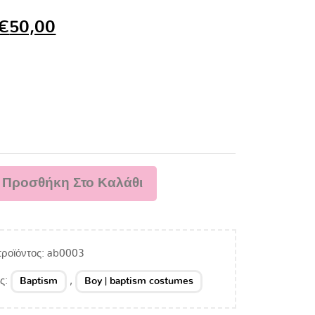
€
50,00
Προσθήκη Στο Καλάθι
ροϊόντος:
ab0003
ες:
,
Baptism
Boy | baptism costumes