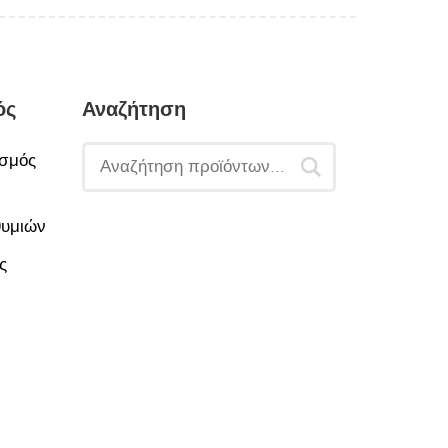
ός
Αναζήτηση
σμός
θυμιών
ς