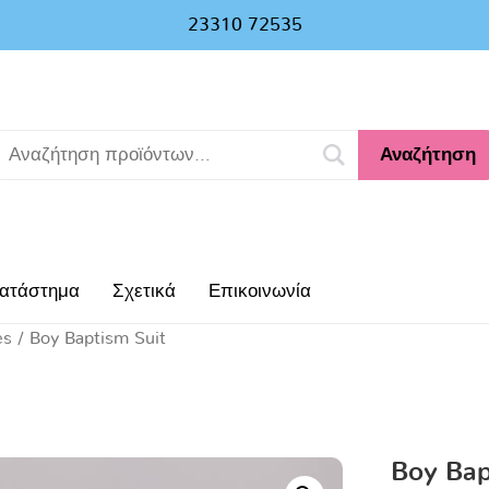
23310 72535
Αναζήτηση
ατάστημα
Σχετικά
Επικοινωνία
es
/ Boy Baptism Suit
Boy Bap