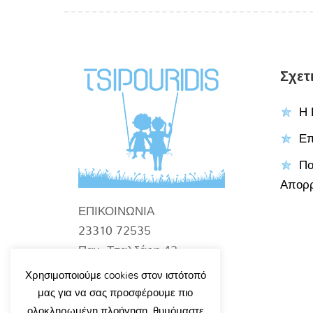
Σχετ
Η 
Επ
Πο
Απορ
ΕΠΙΚΟΙΝΩΝΙΑ
23310 72535
Παν. Τσαλδάρη 42
Βέροια
Χρησιμοποιούμε cookies στον ιστότοπό
info@tsipouridiskids.gr
μας για να σας προσφέρουμε πιο
ολοκληρωμένη πλοήγηση, θυμόμαστε