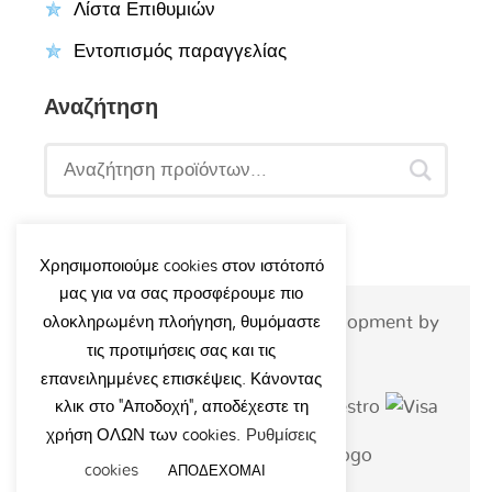
Λίστα Επιθυμιών
Εντοπισμός παραγγελίας
Αναζήτηση
Χρησιμοποιούμε cookies στον ιστότοπό
μας για να σας προσφέρουμε πιο
© 2026 - Tsipouridiskids.gr | Development by
ολοκληρωμένη πλοήγηση, θυμόμαστε
τις προτιμήσεις σας και τις
siteart.gr
επανειλημμένες επισκέψεις. Κάνοντας
κλικ στο "Αποδοχή", αποδέχεστε τη
χρήση ΟΛΩΝ των cookies.
Ρυθμίσεις
cookies
ΑΠΟΔΕΧΟΜΑΙ