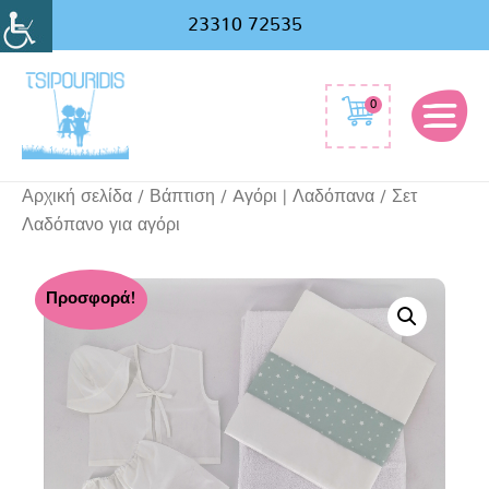
Αναζήτηση
23310 72535
για:
0
Αρχική σελίδα
/
Βάπτιση
/
Aγόρι | Λαδόπανα
/ Σετ
Λαδόπανο για αγόρι
Σετ
Προσφορά!
Λαδόπανο
για
αγόρι
ποσότητα