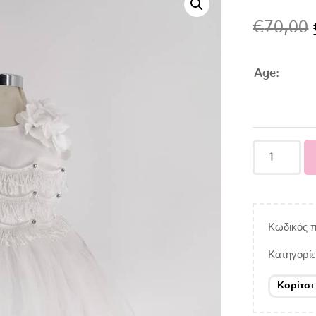
€
70,00
Age:
Κωδικός π
Κατηγορί
Κορίτσι