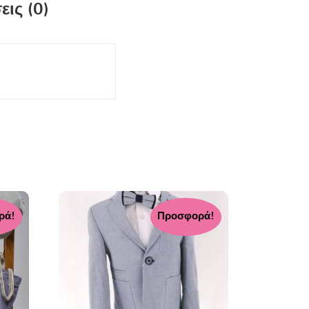
ις (0)
ρά!
Προσφορά!