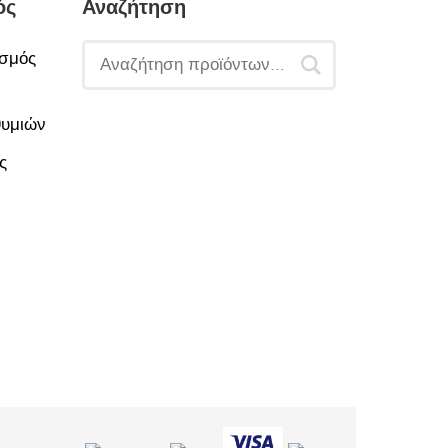
ός
Αναζήτηση
σμός
θυμιών
ς