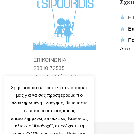
Σχετ
Η 
Επ
Πο
Απορ
ΕΠΙΚΟΙΝΩΝΙΑ
23310 72535
Παν. Τσαλδάρη 42
Βέροια
Χρησιμοποιούμε cookies στον ιστότοπό
info@tsipouridiskids.gr
μας για να σας προσφέρουμε πιο
ολοκληρωμένη πλοήγηση, θυμόμαστε
τις προτιμήσεις σας και τις
επανειλημμένες επισκέψεις. Κάνοντας
κλικ στο "Αποδοχή", αποδέχεστε τη
χρήση ΟΛΩΝ των cookies.
Ρυθμίσεις