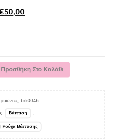
€
50,00
Προσθήκη Στο Καλάθι
ροϊόντος:
brk0046
ες:
,
Βάπτιση
 | Ρούχα Βάπτισης