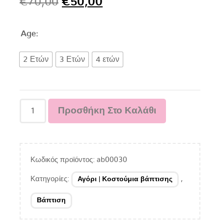
€
70,00
€
50,00
Age:
2 Ετών
3 Ετών
4 ετών
Προσθήκη Στο Καλάθι
Κωδικός προϊόντος:
ab00030
Κατηγορίες:
,
Αγόρι | Κοστούμια βάπτισης
Βάπτιση