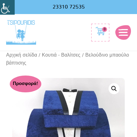
Αναζήτηση
23310 72535
για:
0
Αρχική σελίδα
/
Κουτιά - Βαλίτσες
/ Βελούδινο μπαούλο
βάπτισης
Βελούδινο
Προσφορά!
μπαούλο
βάπτισης
ποσότητα