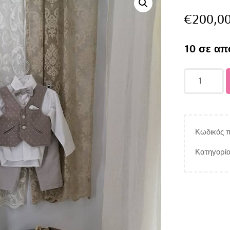
€
200,0
10 σε απ
Κωδικός π
Κατηγορί