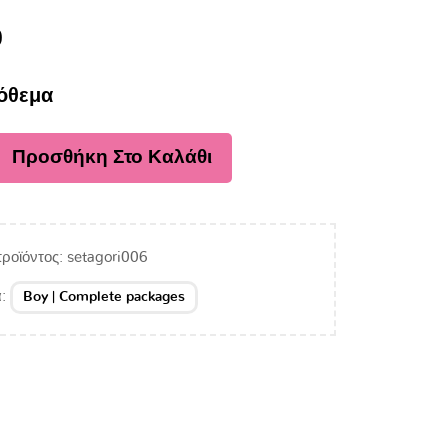
0
όθεμα
Προσθήκη Στο Καλάθι
ροϊόντος:
setagori006
α:
Boy | Complete packages