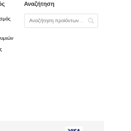
ός
Αναζήτηση
σμός
θυμιών
ς