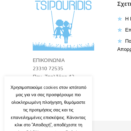
Σχετ
Η 
Επ
Πο
Απορ
ΕΠΙΚΟΙΝΩΝΙΑ
23310 72535
Παν. Τσαλδάρη 42
Βέροια
Χρησιμοποιούμε cookies στον ιστότοπό
info@tsipouridiskids.gr
μας για να σας προσφέρουμε πιο
ολοκληρωμένη πλοήγηση, θυμόμαστε
τις προτιμήσεις σας και τις
επανειλημμένες επισκέψεις. Κάνοντας
κλικ στο "Αποδοχή", αποδέχεστε τη