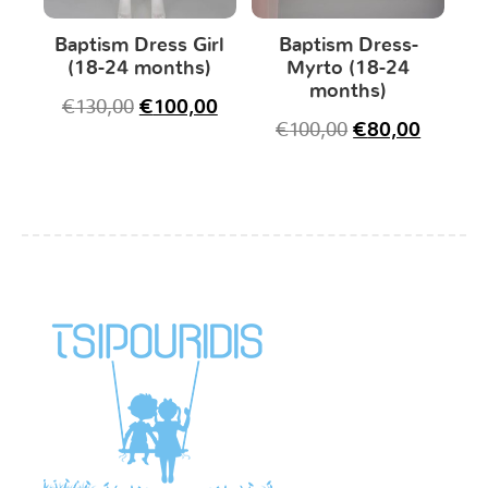
Baptism Dress Girl
Baptism Dress-
(18-24 months)
Myrto (18-24
months)
€
130,00
€
100,00
€
100,00
€
80,00