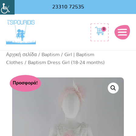
Αναζήτηση
23310 72535
για:
0
Αρχική σελίδα
/
Baptism
/
Girl | Baptism
Clothes
/ Baptism Dress Girl (18-24 months)
Baptism
Προσφορά!
Dress
Girl
(18-
24
months)